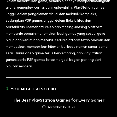
Dalam menentukan game, pemain biasanya mempertimbangkan
grafis, gameplay, cerita, dan replayability. PlayStation games
unggul dalam pengalaman visual dan mekanik kompleks,
sedangkan PSP games unggul dalam fleksibilitas dan
portabilitas. Memahami kelebihan masing-masing platform
membantu pemain menemukan best games yang sesuai gaya
hidup dan kebutuhan mereka. Kedua platform tetap relevan dan
memuaskan, memberikan hiburan berbeda namun sama-sama
seru. Dunia video game terus berkembang, dan PlayStation
games serta PSP games tetap menjadi bagian penting dari
hiburan modern.
YOU MIGHT ALSO LIKE
The Best PlayStation Games for Every Gamer
December 13, 2025