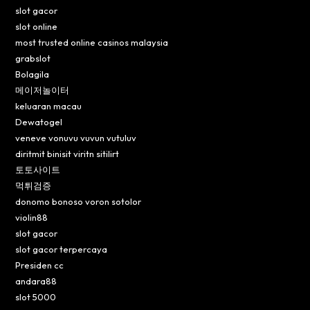
slot gacor
slot online
most trusted online casinos malaysia
grabslot
Bolagila
메이저놀이터
keluaran macau
Dewatogel
veneve vonuvu vuvun vutuluv
diritmit binisit viritn sitilirt
토토사이트
먹튀검증
donomo bonoso voron sotolor
violin88
slot gacor
slot gacor terpercaya
Presiden cc
andara88
slot 5000