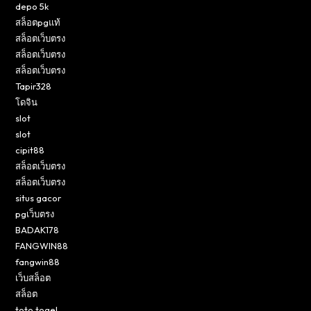
depo 5k
สล็อตpgแท้
สล็อตเว็บตรง
สล็อตเว็บตรง
สล็อตเว็บตรง
Tapir328
โดจิน
slot
slot
cipit88
สล็อตเว็บตรง
สล็อตเว็บตรง
situs gacor
pgเว็บตรง
BADAK178
FANGWIN88
fangwin88
เว็บสล็อต
สล็อต
toto togel