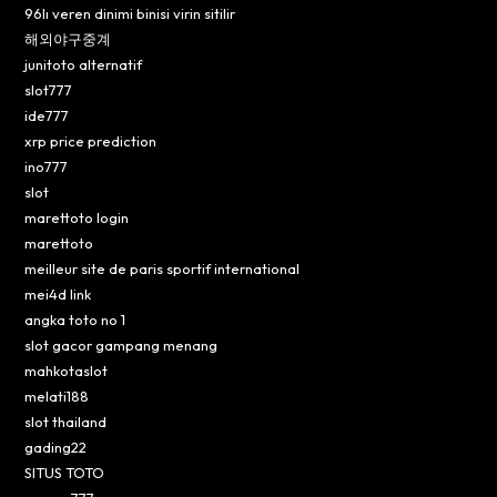
96lı veren dinimi binisi virin sitilir
해외야구중계
junitoto alternatif
slot777
ide777
xrp price prediction
ino777
slot
marettoto login
marettoto
meilleur site de paris sportif international
mei4d link
angka toto no 1
slot gacor gampang menang
mahkotaslot
melati188
slot thailand
gading22
SITUS TOTO