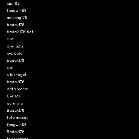
cipit88
fangwin88
musang178
badak178
badak 178 slot
slot
arena212
judi bola
badak178
slot
situs togel
badak178
data macau
Ceri123
gurutoto
Badak178
toto macau
fangwin88
Badak178
togel online