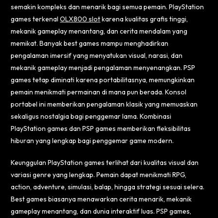
semakin kompleks dan menarik bagi semua pemain. PlayStation
games terkenal
OLX800 slot
karena kualitas grafis tinggi,
mekanik gameplay menantang, dan cerita mendalam yang
memikat. Banyak best games mampu menghadirkan
pengalaman imersif yang menyatukan visual, narasi, dan
mekanik gameplay menjadi pengalaman menyenangkan. PSP
games tetap diminati karena portabilitasnya, memungkinkan
pemain menikmati permainan di mana pun berada. Konsol
portabel ini memberikan pengalaman klasik yang memuaskan
sekaligus nostalgia bagi penggemar lama. Kombinasi
PlayStation games dan PSP games memberikan fleksibilitas
hiburan yang lengkap bagi penggemar game modern.
Keunggulan PlayStation games terlihat dari kualitas visual dan
variasi genre yang lengkap. Pemain dapat menikmati RPG,
action, adventure, simulasi, balap, hingga strategi sesuai selera.
Best games biasanya menawarkan cerita menarik, mekanik
gameplay menantang, dan dunia interaktif luas. PSP games,