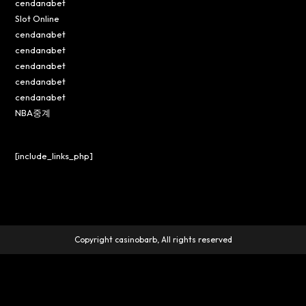
cendanabet
Slot Online
cendanabet
cendanabet
cendanabet
cendanabet
cendanabet
NBA중계
[include_links_php]
Copyright casinobarb, All rights reserved