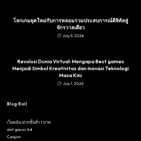
โลกเกมยุคใหม่กับการหลอมรวมประสบการณ์ดิจิทัลสู่
จักรวาลเดียว
July 5, 2026
Revolusi Dunia Virtual: Mengapa Best games
Menjadi Simbol Kreativitas dan Inovasi Teknologi
Masa Kini
July 1, 2026
Blog Roll
เว็บพนัน ฝากขั้นต่ำ 1 บาท
slot gacor 4d
Casijon