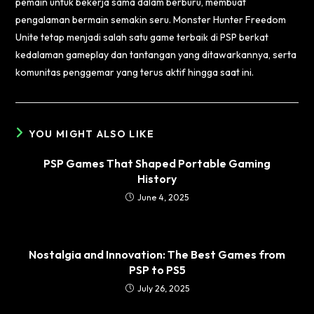
pemain untuk bekerja sama dalam berburu, membuat
pengalaman bermain semakin seru. Monster Hunter Freedom
Unite tetap menjadi salah satu game terbaik di PSP berkat
kedalaman gameplay dan tantangan yang ditawarkannya, serta
komunitas penggemar yang terus aktif hingga saat ini.
YOU MIGHT ALSO LIKE
PSP Games That Shaped Portable Gaming
History
June 4, 2025
Nostalgia and Innovation: The Best Games from
PSP to PS5
July 26, 2025