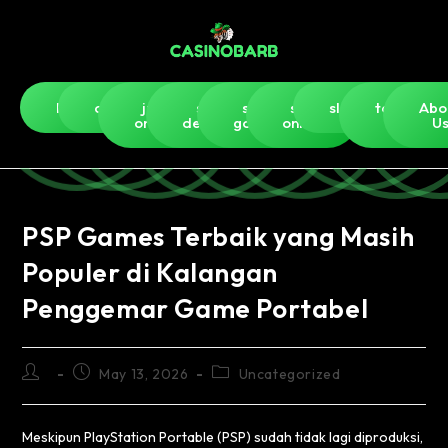
Home
casino
judi
slot
slot
slot
slot5000
togel-
Abo
online
deposit
gacor
online
hk
U
PSP Games Terbaik yang Masih
Populer di Kalangan
Penggemar Game Portabel
May 13, 2026
Uncategorized
Meskipun PlayStation Portable (PSP) sudah tidak lagi diproduksi,