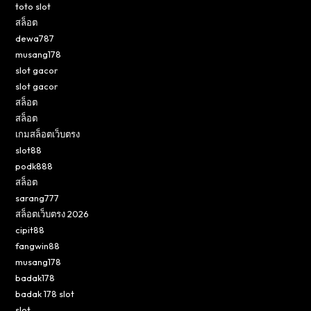
toto slot
สล็อต
dewa787
musang178
slot gacor
slot gacor
สล็อต
สล็อต
เกมสล็อตเว็บตรง
slot88
podk888
สล็อต
sarang777
สล็อตเว็บตรง 2026
cipit88
fangwin88
musang178
badak178
badak 178 slot
slot