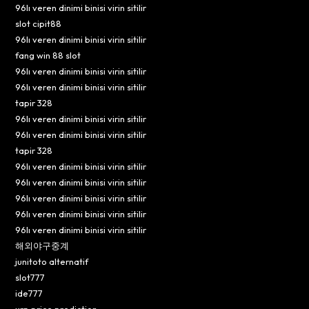
96lı veren dinimi binisi virin sitilir
slot cipit88
96lı veren dinimi binisi virin sitilir
fang win 88 slot
96lı veren dinimi binisi virin sitilir
96lı veren dinimi binisi virin sitilir
tapir 328
96lı veren dinimi binisi virin sitilir
96lı veren dinimi binisi virin sitilir
tapir 328
96lı veren dinimi binisi virin sitilir
96lı veren dinimi binisi virin sitilir
96lı veren dinimi binisi virin sitilir
96lı veren dinimi binisi virin sitilir
96lı veren dinimi binisi virin sitilir
해외야구중계
junitoto alternatif
slot777
ide777