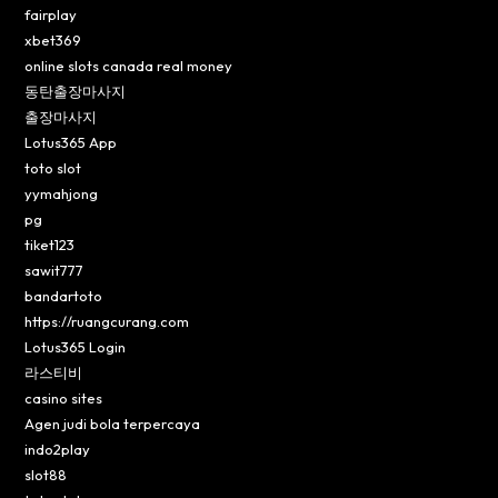
fairplay
xbet369
online slots canada real money
동탄출장마사지
출장마사지
Lotus365 App
toto slot
yymahjong
pg
tiket123
sawit777
bandartoto
https://ruangcurang.com
Lotus365 Login
라스티비
casino sites
Agen judi bola terpercaya
indo2play
slot88