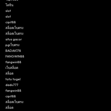
โดจิน
slot
slot
cipit88
สล็อตเว็บตรง
สล็อตเว็บตรง
situs gacor
pgเว็บตรง
BADAK178
FANGWIN88
fangwin88
เว็บสล็อต
สล็อต
toto togel
dadu777
fangwin88
cipit88
สล็อตเว็บตรง
สล็อต