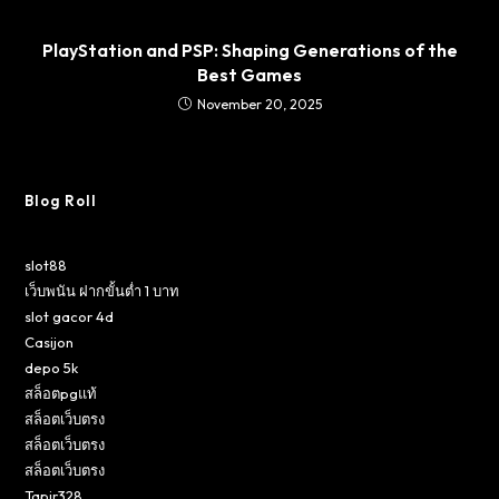
PlayStation and PSP: Shaping Generations of the
Best Games
November 20, 2025
Blog Roll
slot88
เว็บพนัน ฝากขั้นต่ำ 1 บาท
slot gacor 4d
Casijon
depo 5k
สล็อตpgแท้
สล็อตเว็บตรง
สล็อตเว็บตรง
สล็อตเว็บตรง
Tapir328